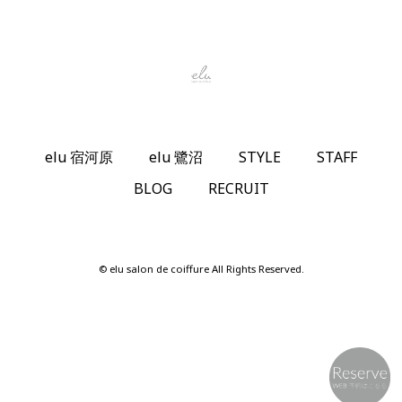
elu 宿河原
elu 鷺沼
STYLE
STAFF
BLOG
RECRUIT
© elu salon de coiffure All Rights Reserved.