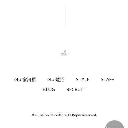
elu 宿河原
elu 鷺沼
STYLE
STAFF
BLOG
RECRUIT
© elu salon de coiffure All Rights Reserved.