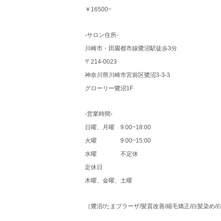
￥16500~
-サロン住所-
川崎市・田園都市線鷺沼駅徒歩3分
〒214-0023
神奈川県川崎市宮前区鷺沼3-3-3
グローリー鷺沼1F
-営業時間-
日曜、月曜 9:00~18:00
火曜 9:00~15:00
水曜 不定休
定休日
木曜、金曜、土曜
［鷺沼/たまプラーザ/髪質改善/縮毛矯正/白髪染め/