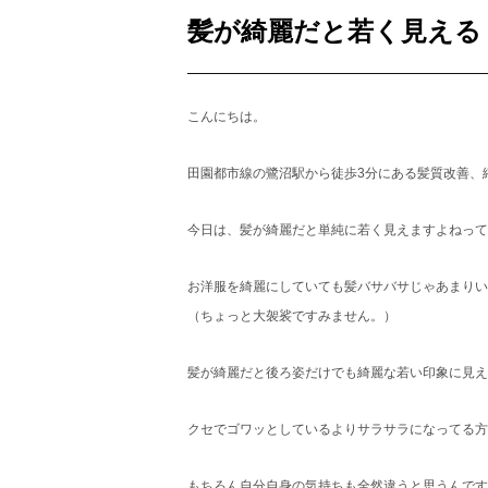
髪が綺麗だと若く見える
こんにちは。
田園都市線の鷺沼駅から徒歩3分にある髪質改善、
今日は、髪が綺麗だと単純に若く見えますよねって
お洋服を綺麗にしていても髪バサバサじゃあまりい
（ちょっと大袈裟ですみません。）
髪が綺麗だと後ろ姿だけでも綺麗な若い印象に見え
クセでゴワッとしているよりサラサラになってる方
もちろん自分自身の気持ちも全然違うと思うんです